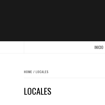
Skip
to
content
OTRO SITIO REALIZADO CON WORDPR
INICIO
HOME
LOCALES
LOCALES