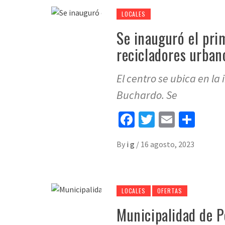
LOCALES
Se inauguró el pri
recicladores urban
El centro se ubica en la
Buchardo. Se
Facebook
Twitter
Email
Sha
By
i g
/
16 agosto, 2023
LOCALES
OFERTAS
Municipalidad de P