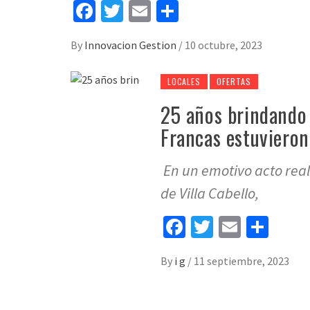
Facebook
Twitter
Email
Share
By
Innovacion Gestion
/
10 octubre, 2023
LOCALES
OFERTAS
25 años brindando 
Francas estuvieron
En un emotivo acto real
de Villa Cabello,
Facebook
Twitter
Email
Sha
By
i g
/
11 septiembre, 2023