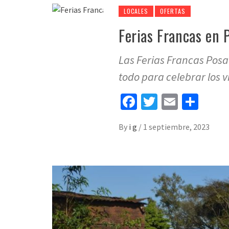
LOCALES
OFERTAS
Ferias Francas en 
Las Ferias Francas Pos
todo para celebrar los 
Facebook
Twitter
Email
Sha
By
i g
/
1 septiembre, 2023