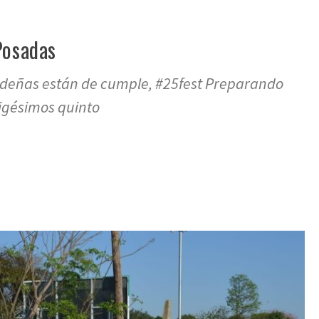
Posadas
adeñas están de cumple, #25fest Preparando
vigésimos quinto
re