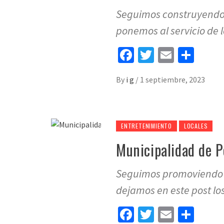
Seguimos construyendo 
ponemos al servicio de l
Facebook
Twitter
Email
Sha
By
i g
/
1 septiembre, 2023
ENTRETENIMIENTO
LOCALES
Municipalidad de P
Seguimos promoviendo la
dejamos en este post lo
Facebook
Twitter
Email
Sha