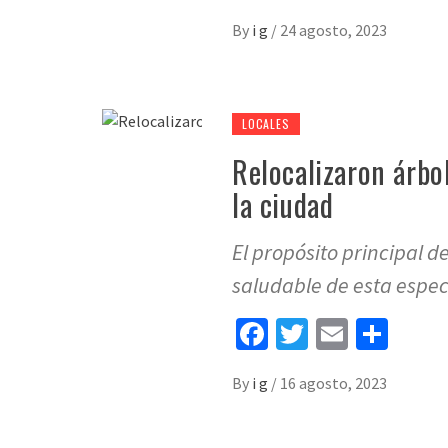
By
i g
/
24 agosto, 2023
LOCALES
Relocalizaron árbol
la ciudad
El propósito principal d
saludable de esta espec
Facebook
Twitter
Email
Sha
By
i g
/
16 agosto, 2023