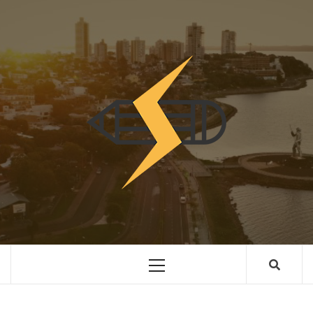
Skip
to
content
INNOVAC
OTRO SITIO REALIZADO CON WORDPRESS
Primary
Menu