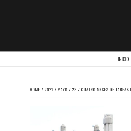
Skip
to
content
OTRO SITIO REALIZADO CON WORDPR
INICIO
HOME
2021
MAYO
28
CUATRO MESES DE TAREAS 