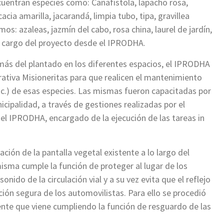
cuentran especies como: Cañafístola, lapacho rosa,
acia amarilla, jacarandá, limpia tubo, tipa, gravillea
s: azaleas, jazmín del cabo, rosa china, laurel de jardín,
a cargo del proyecto desde el IPRODHA.
más del plantado en los diferentes espacios, el IPRODHA
ativa Misioneritas para que realicen el mantenimiento
 etc.) de esas especies. Las mismas fueron capacitadas por
icipalidad, a través de gestiones realizadas por el
l IPRODHA, encargado de la ejecución de las tareas in
ación de la pantalla vegetal existente a lo largo del
 misma cumple la función de proteger al lugar de los
onido de la circulación vial y a su vez evita que el reflejo
ación segura de los automovilistas. Para ello se procedió
tente que viene cumpliendo la función de resguardo de las