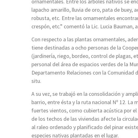
ornamentales. Entre los árboles nativos se en
lapacho amarillo, lluvia de oro, pata de buey, ac
robusta, etc. Entre las ornamentales encontramo
crespón, etc.” comentó la Lic. Lucia Bauman, 
Con respecto a las plantas ornamentales, ade
tiene destinadas a ocho personas de la Cooper
(jardinería, riego, bordeo, control de plagas,
personal del área de espacios verdes de la Mun
Departamento Relaciones con la Comunidad de
situ.
A su vez, se trabajó en la consolidación y ampli
barrio, entre ésta y la ruta nacional Nº 12. La
fuertes vientos, como cubierta acústica por el s
de los techos de las viviendas afecte la circul
al raleo ordenado y planificado del pinar exis
especies nativas plantadas en el lugar.