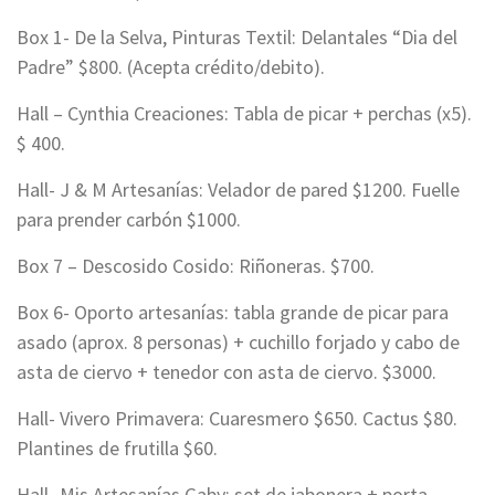
Box 1- De la Selva, Pinturas Textil: Delantales “Dia del
Padre” $800. (Acepta crédito/debito).
Hall – Cynthia Creaciones: Tabla de picar + perchas (x5).
$ 400.
Hall- J & M Artesanías: Velador de pared $1200. Fuelle
para prender carbón $1000.
Box 7 – Descosido Cosido: Riñoneras. $700.
Box 6- Oporto artesanías: tabla grande de picar para
asado (aprox. 8 personas) + cuchillo forjado y cabo de
asta de ciervo + tenedor con asta de ciervo. $3000.
Hall- Vivero Primavera: Cuaresmero $650. Cactus $80.
Plantines de frutilla $60.
Hall- Mis Artesanías Gaby: set de jabonera + porta