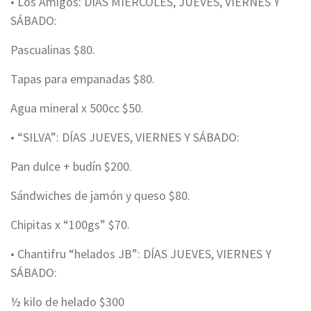
• Los Amigos: DÍAS MIÉRCOLES, JUEVES, VIERNES Y
SÁBADO:
Pascualinas $80.
Tapas para empanadas $80.
Agua mineral x 500cc $50.
• “SILVA”: DÍAS JUEVES, VIERNES Y SÁBADO:
Pan dulce + budín $200.
Sándwiches de jamón y queso $80.
Chipitas x “100gs” $70.
• Chantifru “helados JB”: DÍAS JUEVES, VIERNES Y
SÁBADO:
½ kilo de helado $300