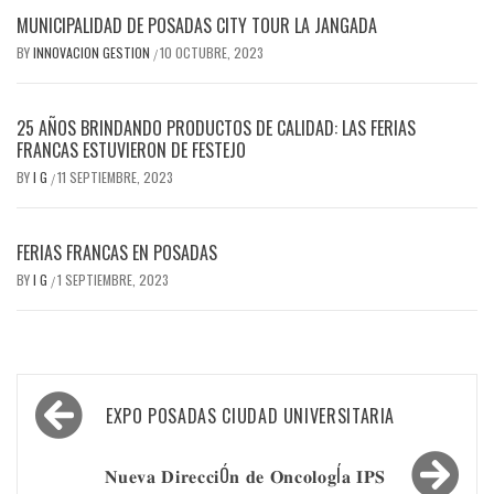
MUNICIPALIDAD DE POSADAS CITY TOUR LA JANGADA
BY
INNOVACION GESTION
10 OCTUBRE, 2023
/
25 AÑOS BRINDANDO PRODUCTOS DE CALIDAD: LAS FERIAS
FRANCAS ESTUVIERON DE FESTEJO
BY
I G
11 SEPTIEMBRE, 2023
/
FERIAS FRANCAS EN POSADAS
BY
I G
1 SEPTIEMBRE, 2023
/
Navegación
EXPO POSADAS CIUDAD UNIVERSITARIA
de
entradas
𝐍𝐮𝐞𝐯𝐚 𝐃𝐢𝐫𝐞𝐜𝐜𝐢Ó𝐧 𝐝𝐞 𝐎𝐧𝐜𝐨𝐥𝐨𝐠Í𝐚 𝐈𝐏𝐒