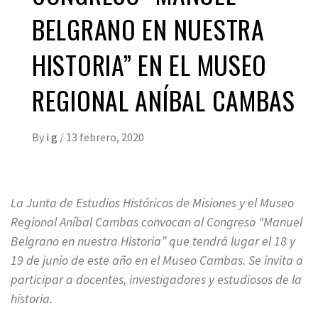
BELGRANO EN NUESTRA
HISTORIA” EN EL MUSEO
REGIONAL ANÍBAL CAMBAS
By
i g
/
13 febrero, 2020
La Junta de Estudios Históricos de Misiones y el Museo
Regional Aníbal Cambas convocan al Congreso “Manuel
Belgrano en nuestra Historia” que tendrá lugar el 18 y
19 de junio de este año en el Museo Cambas. Se invita a
participar a docentes, investigadores y estudiosos de la
historia.