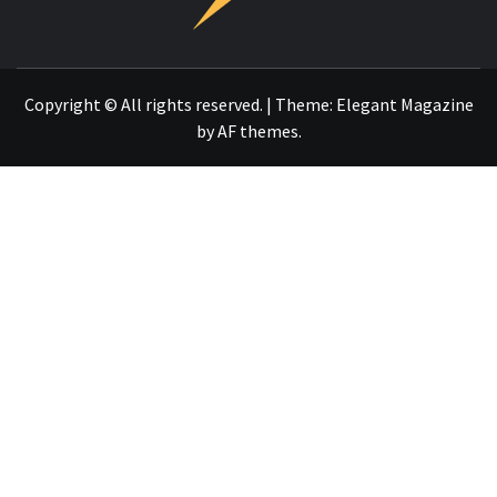
OTRO SITIO REALIZADO CON WORDPRESS
Copyright © All rights reserved.
|
Theme:
Elegant Magazine
by
AF themes
.