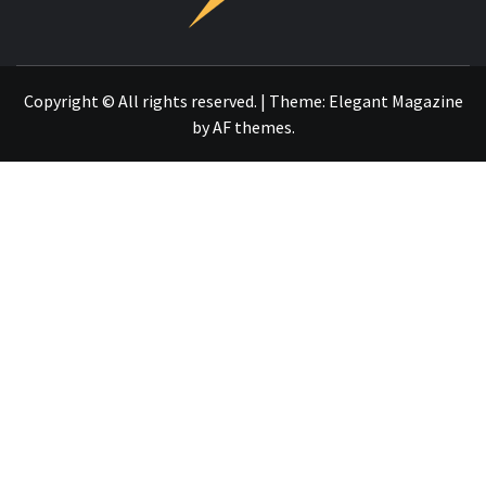
OTRO SITIO REALIZADO CON WORDPRESS
Copyright © All rights reserved.
|
Theme:
Elegant Magazine
by
AF themes
.