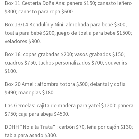
Box 11 Cestería Doña Ana: panera $150; canasto leñero
$300; canasto para ropa $600.
Box 13/14 Kendulín y Niní: almohada para bebé $300;
toal a para bebé $200; juego de toal a para bebe $1500;
veladores $900.
Box 16: copas grabadas $200; vasos grabados $150;
cuadros $750; tachos personalizados $700; souvenirs
$100.
Box 20 Amel : alfombra totora $500; delantal y cofia
$490; manoplas $180.
Las Gemelas: cajita de madera para yateí $1200; panera
$750; caja para abeja $4500.
DDHH “No a la Trata” : carbón $70; leña por cajón $130;
tabla para asado $300.