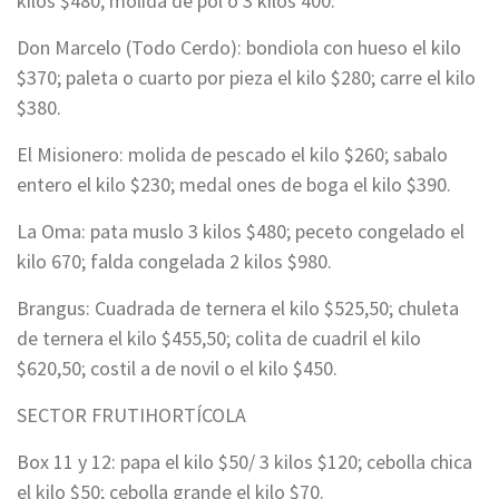
kilos $480; molida de pol o 3 kilos 400.
Don Marcelo (Todo Cerdo): bondiola con hueso el kilo
$370; paleta o cuarto por pieza el kilo $280; carre el kilo
$380.
El Misionero: molida de pescado el kilo $260; sabalo
entero el kilo $230; medal ones de boga el kilo $390.
La Oma: pata muslo 3 kilos $480; peceto congelado el
kilo 670; falda congelada 2 kilos $980.
Brangus: Cuadrada de ternera el kilo $525,50; chuleta
de ternera el kilo $455,50; colita de cuadril el kilo
$620,50; costil a de novil o el kilo $450.
SECTOR FRUTIHORTÍCOLA
Box 11 y 12: papa el kilo $50/ 3 kilos $120; cebolla chica
el kilo $50; cebolla grande el kilo $70.