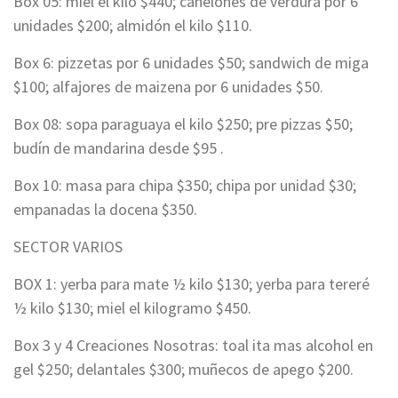
Box 05: miel el kilo $440; canelones de verdura por 6
unidades $200; almidón el kilo $110.
Box 6: pizzetas por 6 unidades $50; sandwich de miga
$100; alfajores de maizena por 6 unidades $50.
Box 08: sopa paraguaya el kilo $250; pre pizzas $50;
budín de mandarina desde $95 .
Box 10: masa para chipa $350; chipa por unidad $30;
empanadas la docena $350.
SECTOR VARIOS
BOX 1: yerba para mate ½ kilo $130; yerba para tereré
½ kilo $130; miel el kilogramo $450.
Box 3 y 4 Creaciones Nosotras: toal ita mas alcohol en
gel $250; delantales $300; muñecos de apego $200.