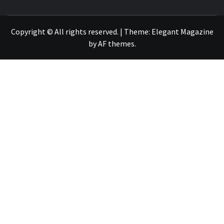
OTRO SITIO REALIZADO CON WORDPRESS
Copyright © All rights reserved.
|
Theme:
Elegant Magazine
by
AF themes
.