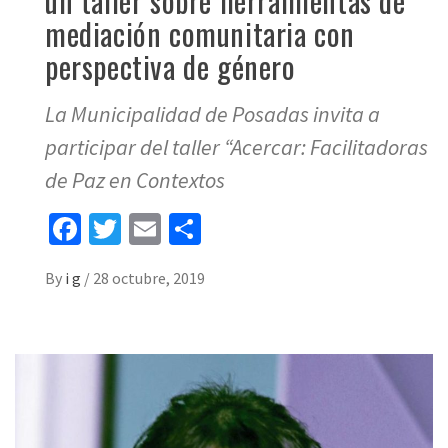
un taller sobre herramientas de
mediación comunitaria con
perspectiva de género
La Municipalidad de Posadas invita a
participar del taller “Acercar: Facilitadoras
de Paz en Contextos
Facebook
Twitter
Email
Share
By
i g
/
28 octubre, 2019