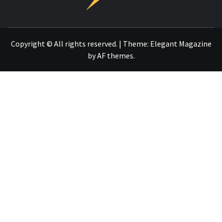
OTRO SITIO REALIZADO CON WORDPRESS
Copyright © All rights reserved.
|
Theme:
Elegant Magazine
by
AF themes
.