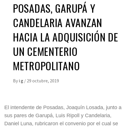
POSADAS, GARUPÁ Y
CANDELARIA AVANZAN
HACIA LA ADQUISICIÓN DE
UN CEMENTERIO
METROPOLITANO
By
i g
/
29 octubre, 2019
El intendente de Posadas, Joaquín Losada, junto a
sus pares de Garupá, Luis Ripoll y Candelaria,
Daniel Luna, rubricaron el convenio por el cual se