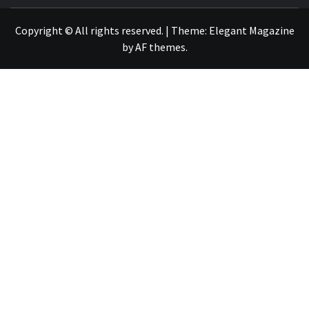
OTRO SITIO REALIZADO CON WORDPRESS
Copyright © All rights reserved.
|
Theme:
Elegant Magazine
by
AF themes
.