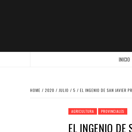
Skip
to
content
OTRO SITIO REALIZADO CON WORDPR
INICIO
HOME
2020
JULIO
5
EL INGENIO DE SAN JAVIER
AGRICULTURA
PROVINCIALES
EL INGENIO DE