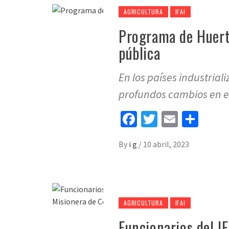
AGRICULTURA
IFAI
Programa de Huert
pública
En los países industria
profundos cambios en e
Facebook
Twitter
Email
Sha
By
i g
/
10 abril, 2023
AGRICULTURA
IFAI
Funcionarios del I