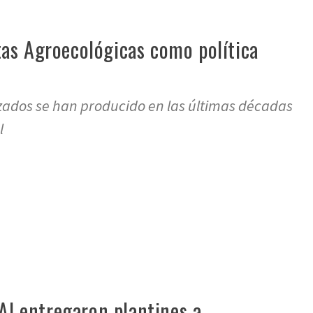
as Agroecológicas como política
lizados se han producido en las últimas décadas
l
re
FAI entregaron plantines a