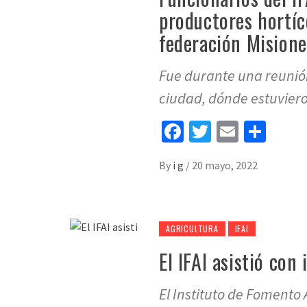
productores hortíco
federación Misione
Fue durante una reunión
ciudad, dónde estuvier
Facebook
Twitter
Email
Sha
By
i g
/
20 mayo, 2022
AGRICULTURA
IFAI
El IFAI asistió co
El Instituto de Fomento 