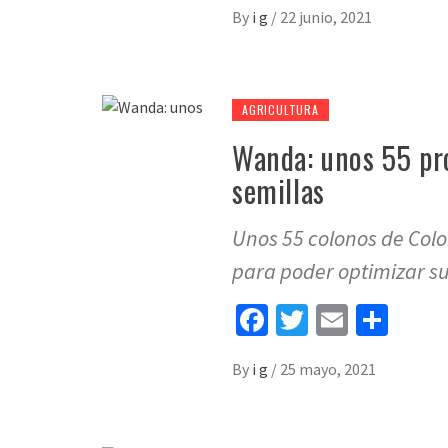
By
i g
/
22 junio, 2021
AGRICULTURA
Wanda: unos 55 pro
semillas
Unos 55 colonos de Colo
para poder optimizar s
Facebook
Twitter
Email
Sha
By
i g
/
25 mayo, 2021