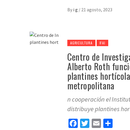
By
i g
/
21 agosto, 2023
AGRICULTURA
IFAI
Centro de Investig
Alberto Roth funci
plantines hortícol
metropolitana
n cooperación el Institu
distribuye plantines ho
Facebook
Twitter
Email
Sha