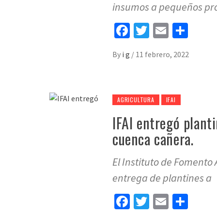
insumos a pequeños prod
Facebook
Twitter
Email
Sha
By
i g
/
11 febrero, 2022
AGRICULTURA
IFAI
IFAI entregó planti
cuenca cañera.
El Instituto de Fomento 
entrega de plantines a
Facebook
Twitter
Email
Sha