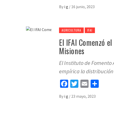
By
i g
/
16 junio, 2023
AGRICULTURA
IFAI
El IFAI Comenzó el
Misiones
El Instituto de Fomento 
empírica la distribución
Facebook
Twitter
Email
Sha
By
i g
/
23 mayo, 2023