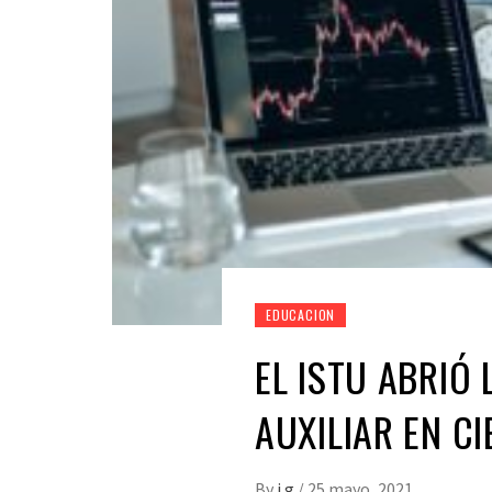
EDUCACION
EL ISTU ABRIÓ 
AUXILIAR EN C
By
i g
/
25 mayo, 2021