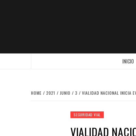
Skip
to
content
OTRO SITIO REALIZADO CON WORDPR
INICIO
HOME
2021
JUNIO
3
VIALIDAD NACIONAL INICIA 
SEGURIDAD VIAL
VIALIDAD NACI