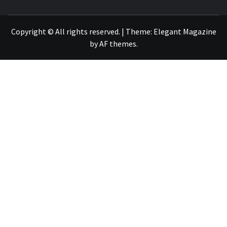
OTRO SITIO REALIZADO CON WORDPRESS
Copyright © All rights reserved.
|
Theme:
Elegant Magazine
by
AF themes
.